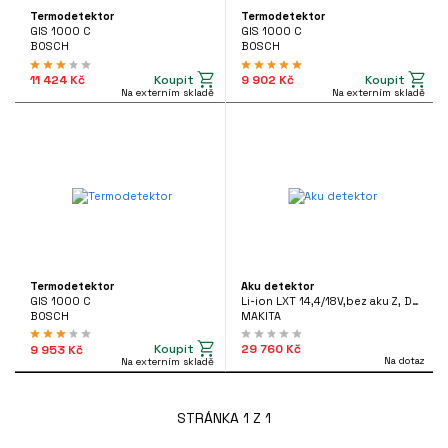
Termodetektor
Termodetektor
GIS 1000 C
GIS 1000 C
BOSCH
BOSCH
Koupit
Koupit
11 424 Kč
9 902 Kč
Na externím skladě
Na externím skladě
Termodetektor
Aku detektor
GIS 1000 C
Li-ion LXT 14,4/18V,bez aku Z, DWD181ZJ
BOSCH
MAKITA
Koupit
29 760 Kč
9 953 Kč
Na dotaz
Na externím skladě
STRÁNKA 1 Z 1