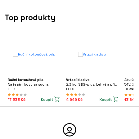
Top produkty
Ruční kotoučová pila
Vrtací kladivo
Aku úhl
Na řezání kovu za sucha
2,3 kg, SDS-plus, Lehké a příruční vrtací kladivo 710 W pistolového tvaru, FHE 2-22 SDS-plus 230/CEE
54V, 2x
FLEX
FLEX
DEWALT
Koupit
Koupit
17 533 Kč
4 949 Kč
13 642 