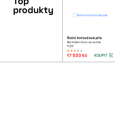
Top
Příslušenství k pneu nářadí
produkty
Ruční kotoučová pila
Na řezání kovu za sucha
FLEX
17 533 Kč
KOUPIT