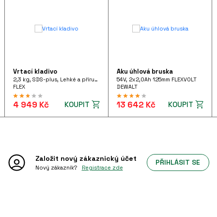
Vrtací kladivo
Aku úhlová bruska
2,3 kg, SDS-plus, Lehké a příruční vrtací kladivo 710 W pistolového tvaru, FHE 2-22 SDS-plus 230/CEE
54V, 2x2,0Ah 125mm FLEXVOLT
FLEX
DEWALT
4 949 Kč
13 642 Kč
KOUPIT
KOUPIT
Založit nový
zákaznický účet
PŘIHLÁSIT SE
Nový zákazník?
Registrace zde