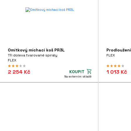
Omítkový míchací koš PR3L
Prodloužení
Tři doleva tvarované spirály
FLEX
FLEX
2 254 Kč
1 013 Kč
KOUPIT
Na externím skladě