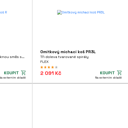
Omítkový míchací koš PR3L
Dvě doleva tvarované spirály tisknou směs směrem dolů
Tři doleva tvarované spirály
FLEX
2 091 Kč
KOUPIT
KOUPIT
Na externím skladě
Na externím skladě