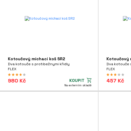
PRŮMĚR
60mm
200mm
UPNUTÍ NÁSTROJE
Kotoučový míchací koš SR2
Kotoučový 
SDS+
(7)
Dva kotouče s protibežnymi křidly
Dva kotouče s
FLEX
FLEX
6HR
(22)
980 Kč
457 Kč
KOUPIT
Ostatní
(17)
Na externím skladě
Matice M14
(34)