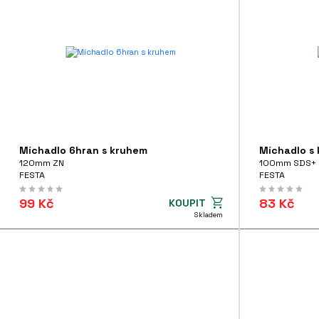
MAKITA
(10)
ZNAČKY
Vykružováky
FESTA
(39)
Ostatní nástroje
Potřebujete poradit?
CENA
+420 737 343 225
42 Kč
4676 Kč
info@nytooyou.cz
Míchadlo 6hran s kruhem
Míchadlo s
Sledujte nás
DÉLKA
120mm ZN
100mm SDS+ 
FESTA
FESTA
400mm
605mm
99 Kč
83 Kč
KOUPIT
Skladem
TYP
Bez kruhu
(18)
Ostatní
(3)
S kruhem
(59)