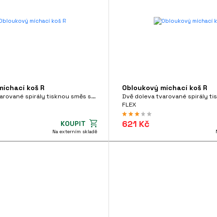
íchací koš R
Obloukový míchací koš R
Dvě doleva tvarované spirály tisknou směs směrem dolů
FLEX
621 Kč
KOUPIT
Na externím skladě