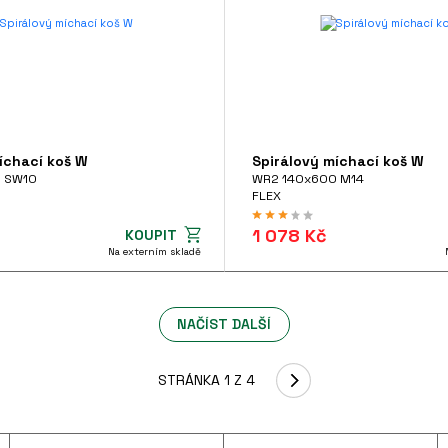
íchací koš W
Spirálový míchací koš W
 SW10
WR2 140x600 M14
FLEX
1 078 Kč
KOUPIT
Na externím skladě
NAČÍST DALŠÍ
STRÁNKA 1 Z 4