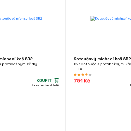
míchací koš SR2
Kotoučový míchací koš SR
 protibežnymi křidly
Dva kotouče s protibežnymi kři
FLEX
751 Kč
KOUPIT
Na externím skladě