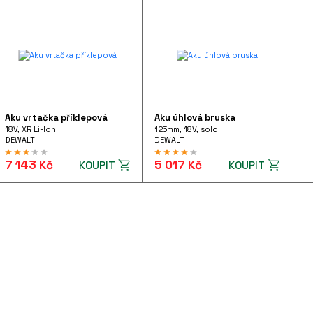
Aku vrtačka příklepová
Aku úhlová bruska
18V, XR Li-Ion
125mm, 18V, solo
DEWALT
DEWALT
7 143 Kč
5 017 Kč
KOUPIT
KOUPIT