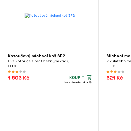
Kotoučový míchací koš SR2
Míchací me
Dva kotouče s protibežnymi křidly
Z kulatého ma
FLEX
FLEX
1 503 Kč
621 Kč
KOUPIT
Na externím skladě