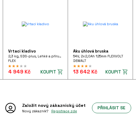
Vrtací kladivo
Aku úhlová bruska
2,3 kg, SDS-plus, Lehké a příruční vrtací kladivo 710 W pistolového tvaru, FHE 2-22 SDS-plus 230/CEE
54V, 2x2,0Ah 125mm FLEXVOLT
FLEX
DEWALT
4 949 Kč
13 642 Kč
KOUPIT
KOUPIT
Založit nový
zákaznický účet
PŘIHLÁSIT SE
Nový zákazník?
Registrace zde