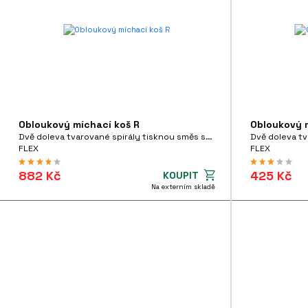
Obloukový míchací koš R
Obloukový m
Dvě doleva tvarované spirály tisknou směs směrem dolů
FLEX
FLEX
882 Kč
425 Kč
KOUPIT
Na externím skladě