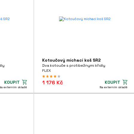
2
Kotoučový míchací koš SR2
dly
Dva kotouče s protibežnymi křidly
FLEX
1 176 Kč
KOUPIT
KOUPIT
Na externím skladě
Na externím skladě