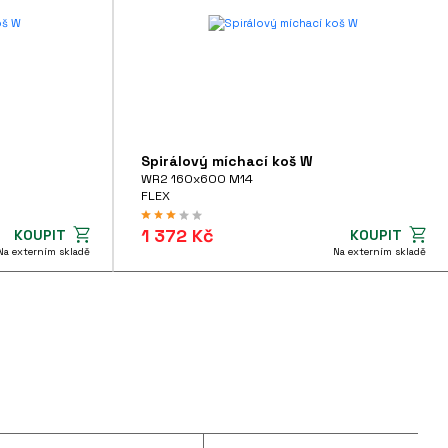
Spirálový míchací koš W
WR2 160x600 M14
FLEX
1 372 Kč
KOUPIT
KOUPIT
Na externím skladě
Na externím skladě