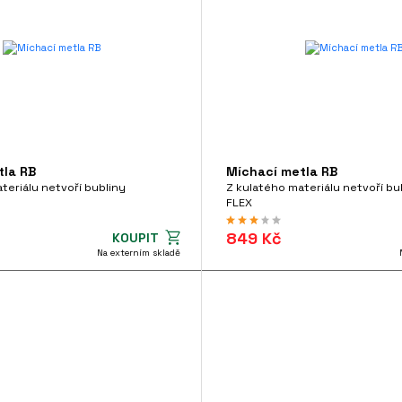
tla RB
Míchací metla RB
teriálu netvoří bubliny
Z kulatého materiálu netvoří bu
FLEX
849 Kč
KOUPIT
Na externím skladě