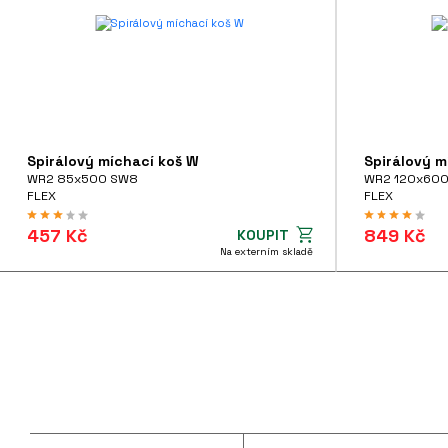
Spirálový míchací koš W
Spirálový m
WR2 85x500 SW8
WR2 120x600
FLEX
FLEX
457 Kč
849 Kč
KOUPIT
Na externím skladě