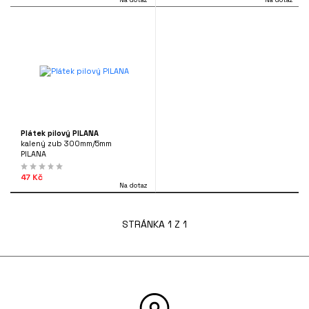
Plátek pilový PILANA
kalený zub 300mm/5mm
PILANA
47 Kč
Na dotaz
STRÁNKA 1 Z 1