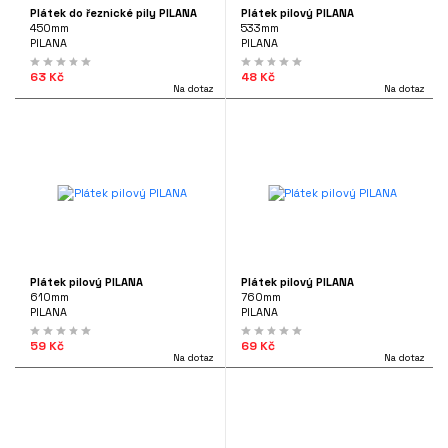
Plátek do řeznické pily PILANA
Plátek pilový PILANA
NAČKA
ÍLNA
450mm
533mm
PILANA
PILANA
PILANA
(9)
63 Kč
48 Kč
Na dotaz
Na dotaz
ENA
38 Kč
82 Kč
it?
ADA
 343 225
Vše
Ano
Ne
Plátek pilový PILANA
Plátek pilový PILANA
tooyou.cz
610mm
760mm
PILANA
PILANA
59 Kč
69 Kč
Na dotaz
Na dotaz