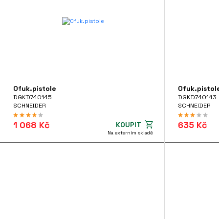
Ofuk.pistole
Ofuk.pistol
DGKD740145
DGKD740143
SCHNEIDER
SCHNEIDER
1 068 Kč
635 Kč
KOUPIT
Na externím skladě