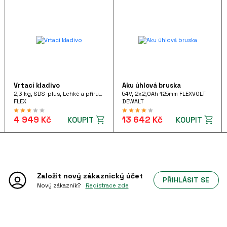
Vrtací kladivo
Aku úhlová bruska
2,3 kg, SDS-plus, Lehké a příruční vrtací kladivo 710 W pistolového tvaru, FHE 2-22 SDS-plus 230/CEE
54V, 2x2,0Ah 125mm FLEXVOLT
FLEX
DEWALT
4 949 Kč
13 642 Kč
KOUPIT
KOUPIT
Založit nový
zákaznický účet
PŘIHLÁSIT SE
Nový zákazník?
Registrace zde