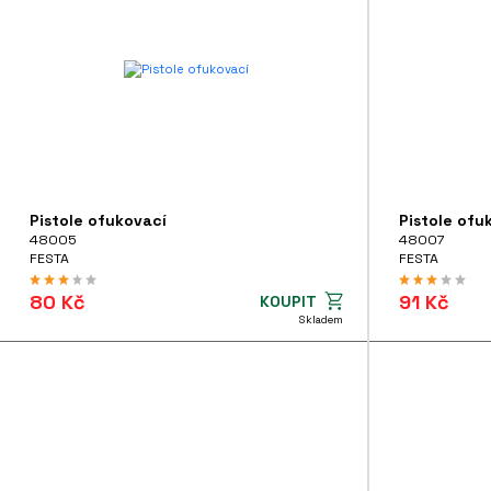
Příslušenství k pneu nářadí
Pistole ofukovací
Pistole ofu
48005
48007
FESTA
FESTA
80 Kč
91 Kč
KOUPIT
Skladem