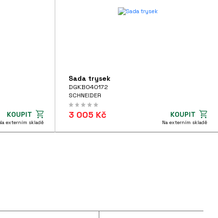
Sada trysek
DGKB040172
SCHNEIDER
3 005 Kč
KOUPIT
KOUPIT
Na externím skladě
Na externím skladě