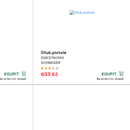
Ofuk.pistole
DGKD740140
SCHNEIDER
633 Kč
KOUPIT
KOUPIT
Na externím skladě
Na externím skladě