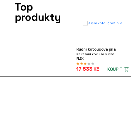
Top
produkty
Ruční kotoučová pila
Na řezání kovu za sucha
FLEX
17 533 Kč
KOUPIT