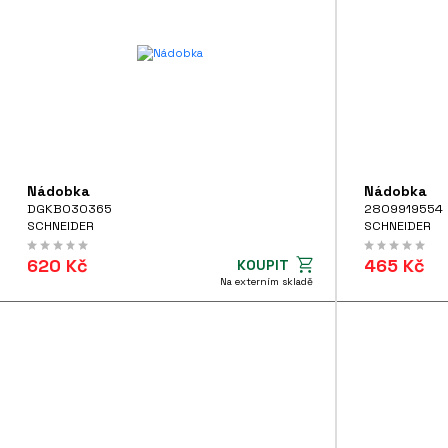
Nádobka
Nádobka
DGKB030365
2809919554
SCHNEIDER
SCHNEIDER
620 Kč
465 Kč
KOUPIT
Na externím skladě