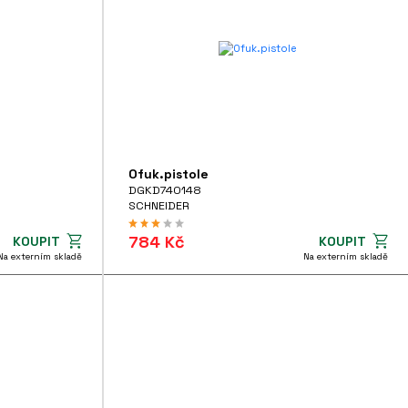
Ofuk.pistole
DGKD740148
SCHNEIDER
784 Kč
KOUPIT
KOUPIT
Na externím skladě
Na externím skladě