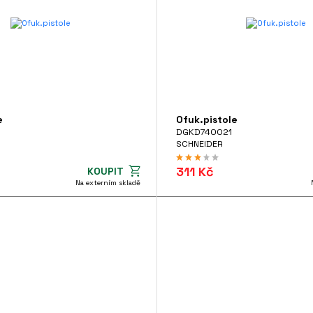
e
Ofuk.pistole
DGKD740021
SCHNEIDER
311 Kč
KOUPIT
Na externím skladě