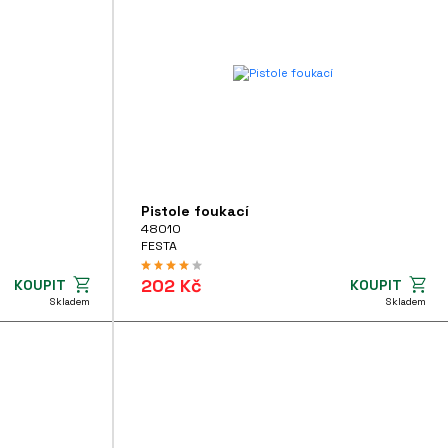
Pistole foukací
48010
FESTA
202 Kč
KOUPIT
KOUPIT
Skladem
Skladem