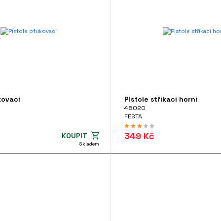
kovací
Pistole stříkací horní
48020
FESTA
349 Kč
KOUPIT
Skladem