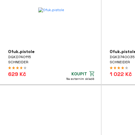
Ofuk.pistole
Ofuk.pistol
DGKD740115
DGKD740035
SCHNEIDER
SCHNEIDER
629 Kč
1 022 Kč
KOUPIT
Na externím skladě