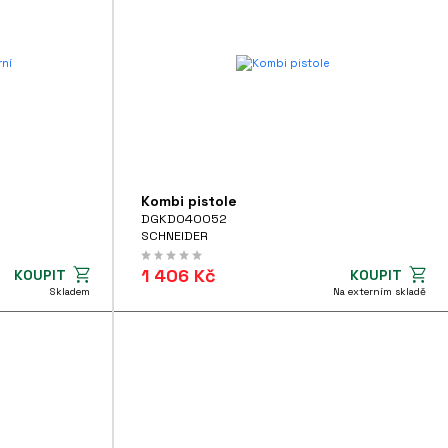
Kombi pistole
DGKD040052
SCHNEIDER
1 406 Kč
KOUPIT
KOUPIT
Skladem
Na externím skladě