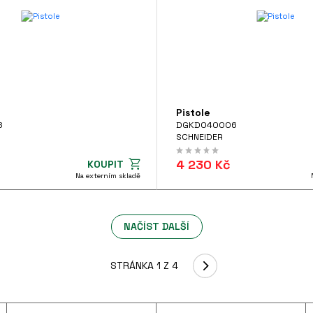
Pistole
8
DGKD040006
SCHNEIDER
4 230 Kč
KOUPIT
Na externím skladě
NAČÍST DALŠÍ
STRÁNKA 1 Z 4