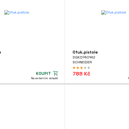
e
Ofuk.pistole
DGKD740142
SCHNEIDER
788 Kč
KOUPIT
Na externím skladě