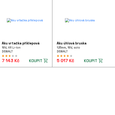
Aku vrtačka příklepová
Aku úhlová bruska
18V, XR Li-Ion
125mm, 18V, solo
DEWALT
DEWALT
7 143 Kč
5 017 Kč
KOUPIT
KOUPIT