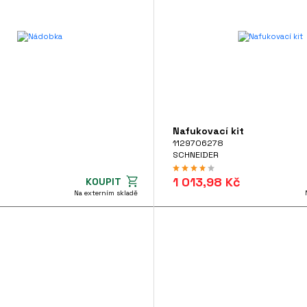
Nafukovací kit
1129706278
SCHNEIDER
1 013,98 Kč
KOUPIT
Na externím skladě