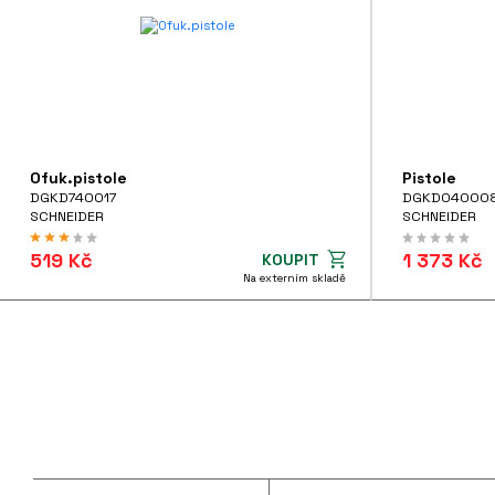
Ofuk.pistole
Pistole
DGKD740017
DGKD04000
SCHNEIDER
SCHNEIDER
519 Kč
1 373 Kč
KOUPIT
Na externím skladě