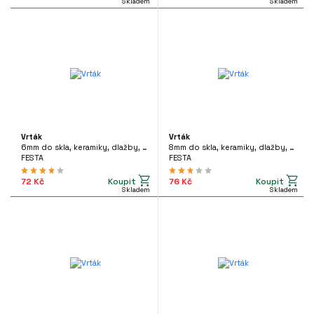
Skladem
Skladem
OUŽITÍ
Suché
(7)
MOTNOST
0.039kg
2.47kg
Vrták
Vrták
6mm do skla, keramiky, dlažby, 24782
8mm do skla, keramiky, dlažby, 24783
FESTA
FESTA
Koupit
Koupit
72 Kč
76 Kč
Skladem
Skladem