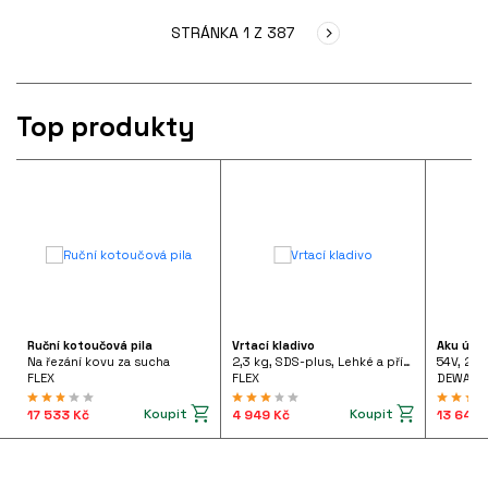
STRÁNKA 1 Z 387
Top produkty
Ruční kotoučová pila
Vrtací kladivo
Aku úhl
Na řezání kovu za sucha
2,3 kg, SDS-plus, Lehké a příruční vrtací kladivo 710 W pistolového tvaru, FHE 2-22 SDS-plus 230/CEE
54V, 2x
FLEX
FLEX
DEWALT
Koupit
Koupit
17 533 Kč
4 949 Kč
13 642 