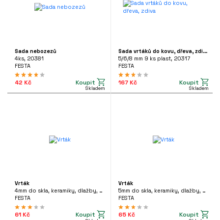
ÉLKA
0mm
600mm
Sada nebozezů
Sada vrtáků do kovu, dřeva, zdiva
4ks, 20381
5/6/8 mm 9 ks plast, 20317
FESTA
FESTA
PNUTÍ VRTÁKU
Koupit
Koupit
42 Kč
167 Kč
Skladem
Skladem
Stopka
(3)
SDS-max
(20)
HEX
(4)
SDS-plus
(27)
RŮMĚR
Vrták
Vrták
4mm do skla, keramiky, dlažby, 24780
5mm do skla, keramiky, dlažby, 24781
0mm
97mm
FESTA
FESTA
Koupit
Koupit
61 Kč
65 Kč