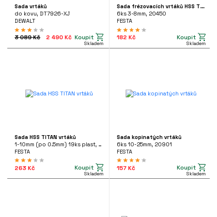
NAČKA
statní nástroje
Sada vrtáků
Sada frézovacích vrtáků HSS TITAN
ÍLNA
do kovu, DT7926-XJ
6ks 3-8mm, 20450
DEWALT
(22)
DEWALT
FESTA
RATIO SYSTEM
(26)
Koupit
Koupit
3 089 Kč
2 490 Kč
182 Kč
Skladem
Skladem
FLEX
(55)
FESTA
(530)
MAKITA
(693)
brazit další
it?
 343 225
RŮMĚR VRTÁKU
Sada HSS TITAN vrtáků
Sada kopinatých vrtáků
tooyou.cz
0.6mm
40mm
1-10mm (po 0.5mm) 19ks plast, 20320
6ks 10-25mm, 20901
FESTA
FESTA
Koupit
Koupit
263 Kč
157 Kč
Skladem
Skladem
ENA
 Kč
28784 Kč