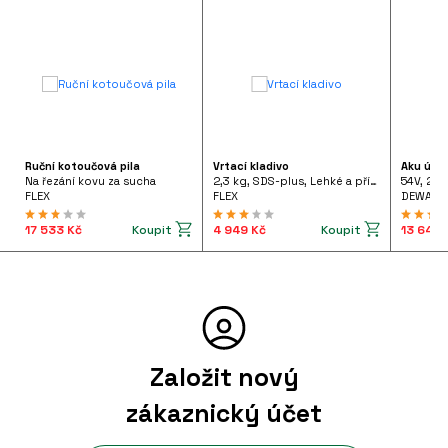
Ruční kotoučová pila
Vrtací kladivo
Aku úhl
Na řezání kovu za sucha
2,3 kg, SDS-plus, Lehké a příruční vrtací kladivo 710 W pistolového tvaru, FHE 2-22 SDS-plus 230/CEE
54V, 2x
FLEX
FLEX
DEWALT
Koupit
Koupit
17 533 Kč
4 949 Kč
13 642 
Založit nový
zákaznický účet