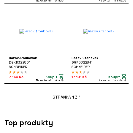
Na externím skladě
Na externím skladě
Rázov.šroubovák
Rázov.utahovák
DGKD322801
DGKD322841
SCHNEIDER
SCHNEIDER
Koupit
Koupit
7 140 Kč
17 101 Kč
Na externím skladě
Na externím skladě
STRÁNKA 1 Z 1
Top produkty