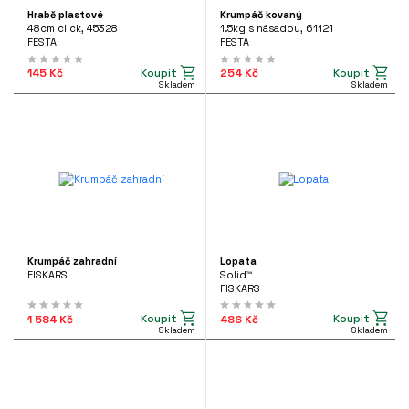
Hrabě plastové
Krumpáč kovaný
48cm click, 45328
1.5kg s násadou, 61121
FESTA
FESTA
Koupit
Koupit
145 Kč
254 Kč
Skladem
Skladem
Krumpáč zahradní
Lopata
FISKARS
Solid™
FISKARS
Koupit
Koupit
1 584 Kč
486 Kč
Skladem
Skladem