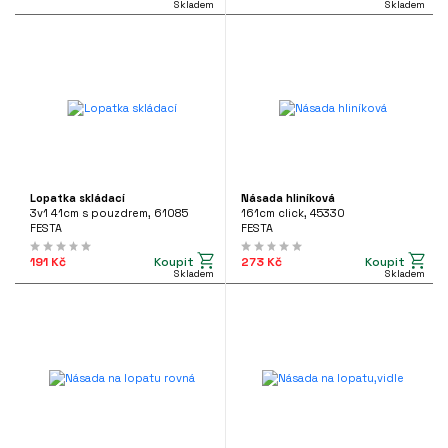
Skladem
Skladem
Lopatka skládací
Násada hliníková
3v1 41cm s pouzdrem, 61085
161cm click, 45330
FESTA
FESTA
Koupit
Koupit
191 Kč
273 Kč
Skladem
Skladem