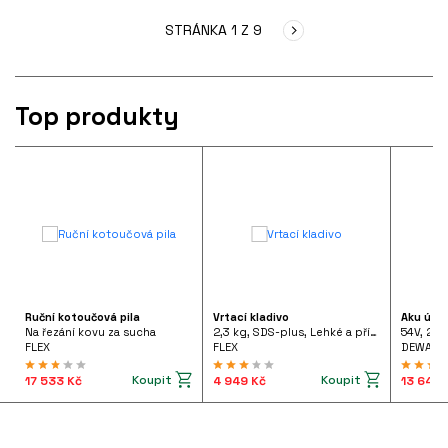
STRÁNKA 1 Z 9
Top produkty
Ruční kotoučová pila
Vrtací kladivo
Aku úhl
Na řezání kovu za sucha
2,3 kg, SDS-plus, Lehké a příruční vrtací kladivo 710 W pistolového tvaru, FHE 2-22 SDS-plus 230/CEE
54V, 2x
FLEX
FLEX
DEWALT
Koupit
Koupit
17 533 Kč
4 949 Kč
13 642 