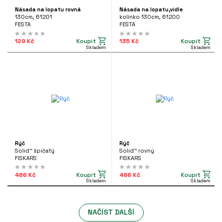
Násada na lopatu rovná
Násada na lopatu,vidle
130cm, 61201
kolínko 130cm, 61200
FESTA
FESTA
Koupit
Koupit
129 Kč
135 Kč
Skladem
Skladem
Rýč
Rýč
Solid™ špičatý
Solid™ rovný
FISKARS
FISKARS
Koupit
Koupit
486 Kč
486 Kč
Skladem
Skladem
NAČÍST DALŠÍ