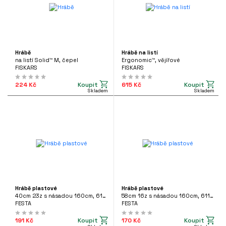
Hrábě
Hrábě na listí
na listí Solid™ M, čepel
Ergonomic™, vějířové
FISKARS
FISKARS
Koupit
Koupit
224 Kč
615 Kč
Skladem
Skladem
Hrábě plastové
Hrábě plastové
40cm 23z s násadou 160cm, 61135
58cm 16z s násadou 160cm, 61141
FESTA
FESTA
Koupit
Koupit
191 Kč
170 Kč