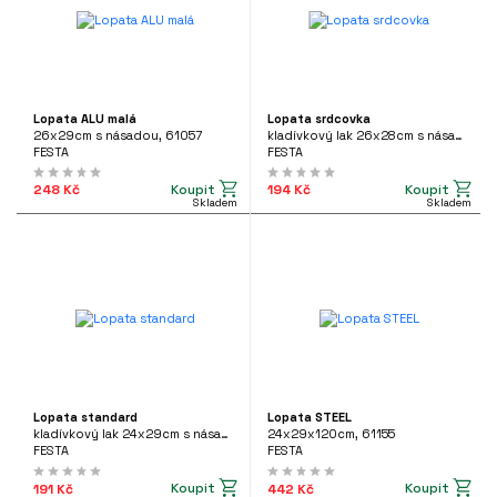
Lopata ALU malá
Lopata srdcovka
26x29cm s násadou, 61057
kladívkový lak 26x28cm s násadou kolínko, 61050
FESTA
FESTA
Koupit
Koupit
248 Kč
194 Kč
Skladem
Skladem
Lopata standard
Lopata STEEL
kladívkový lak 24x29cm s násadou kolínko, 61051
24x29x120cm, 61155
FESTA
FESTA
Koupit
Koupit
191 Kč
442 Kč