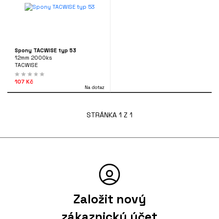
Spony TACWISE typ 53
12mm 2000ks
TACWISE
107 Kč
Na dotaz
STRÁNKA 1 Z 1
Založit nový
zákaznický účet