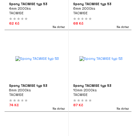
Spony TACWISE typ 53
Spony TACWISE typ 53
NAČKA
ÍLNA
4mm 2000ks
6mm 2000ks
TACWISE
TACWISE
TACWISE
(5)
62 Kč
68 Kč
Na dotaz
Na dotaz
ENA
62 Kč
107 Kč
it?
ADA
 343 225
Vše
Ano
Ne
Spony TACWISE typ 53
Spony TACWISE typ 53
tooyou.cz
8mm 2000ks
10mm 2000ks
TACWISE
TACWISE
74 Kč
87 Kč
Na dotaz
Na dotaz