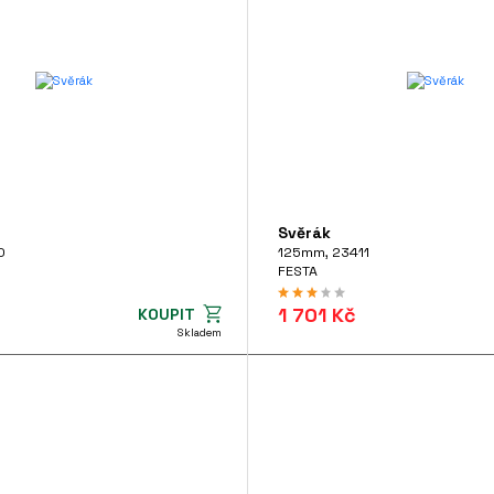
Svěrák
0
125mm, 23411
FESTA
1 701 Kč
KOUPIT
Skladem