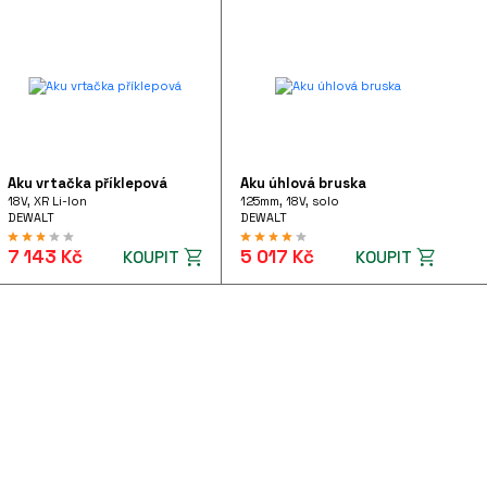
Aku vrtačka příklepová
Aku úhlová bruska
18V, XR Li-Ion
125mm, 18V, solo
DEWALT
DEWALT
7 143 Kč
5 017 Kč
KOUPIT
KOUPIT