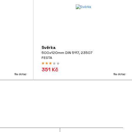
Svěrka
500x120mm DIN 5117, 23507
FESTA
351 Kč
Na dotaz
Na dotaz