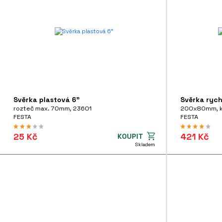
Ruční zednické nářadí
Ruční popisovače, spreje a tužky
Svěrka plastová 6"
Svěrka rych
rozteč max. 70mm, 23601
200x80mm, k
FESTA
FESTA
25 Kč
421 Kč
KOUPIT
Skladem