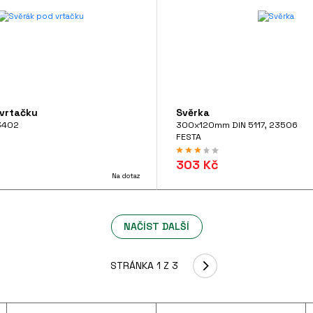
 vrtačku
Svěrka
3402
300x120mm DIN 5117, 23506
FESTA
303 Kč
Na dotaz
NAČÍST DALŠÍ
STRÁNKA 1 Z 3