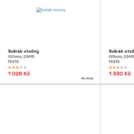
Svěrák otočný
Svěrák oto
100mm, 23415
125mm, 2341
FESTA
FESTA
1 026 Kč
1 330 Kč
Na dotaz