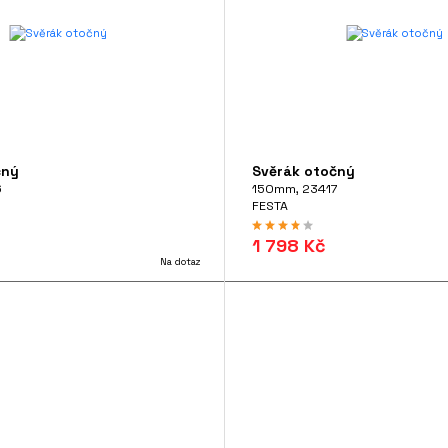
čný
Svěrák otočný
6
150mm, 23417
FESTA
1 798 Kč
Na dotaz