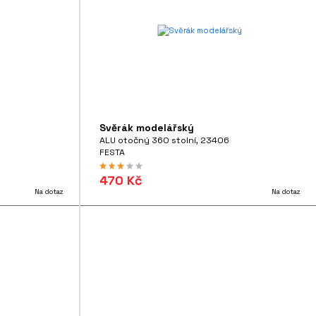
Svěrák modelářský
ALU otočný 360 stolní, 23406
FESTA
470 Kč
Na dotaz
Na dotaz