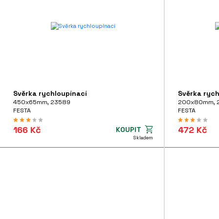
Svěrka rychloupínací
Svěrka rych
450x65mm, 23589
200x80mm, 
FESTA
FESTA
166 Kč
472 Kč
KOUPIT
Skladem