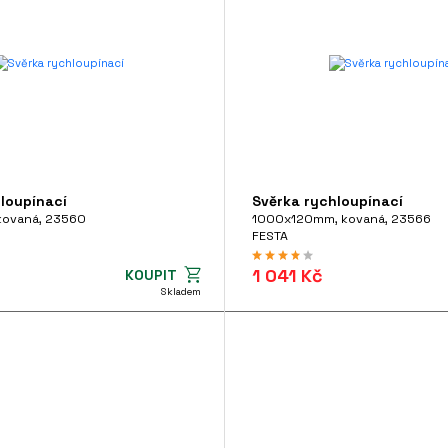
loupínací
Svěrka rychloupínací
ovaná, 23560
1000x120mm, kovaná, 23566
FESTA
1 041 Kč
KOUPIT
Skladem