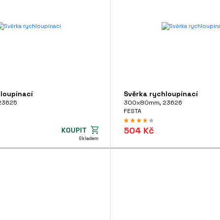
loupínací
Svěrka rychloupínací
23625
300x80mm, 23626
FESTA
504 Kč
KOUPIT
Skladem