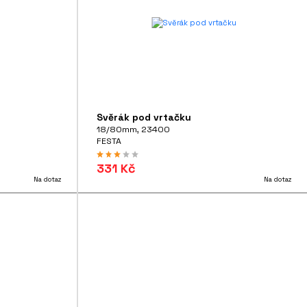
Svěrák pod vrtačku
18/80mm, 23400
FESTA
331 Kč
Na dotaz
Na dotaz