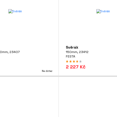
Svěrák
70mm, 23407
150mm, 23412
FESTA
2 227 Kč
Na dotaz