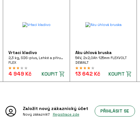
Vrtací kladivo
Aku úhlová bruska
2,3 kg, SDS-plus, Lehké a příruční vrtací kladivo 710 W pistolového tvaru, FHE 2-22 SDS-plus 230/CEE
54V, 2x2,0Ah 125mm FLEXVOLT
FLEX
DEWALT
4 949 Kč
13 642 Kč
KOUPIT
KOUPIT
Založit nový
zákaznický účet
PŘIHLÁSIT SE
Nový zákazník?
Registrace zde