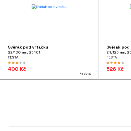
Svěrák pod vrtačku
Svěrák pod
22/100mm, 23401
24/125mm, 2
FESTA
FESTA
400 Kč
526 Kč
Na dotaz