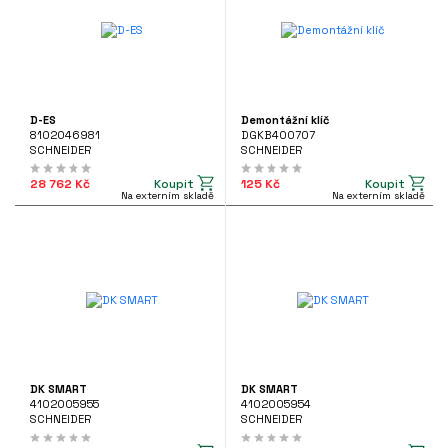
D-ES
Demontážní klíč
8102046981
DGKB400707
SCHNEIDER
SCHNEIDER
Koupit
Koupit
28 762 Kč
125 Kč
Na externím skladě
Na externím skladě
DK SMART
DK SMART
4102005955
4102005954
SCHNEIDER
SCHNEIDER