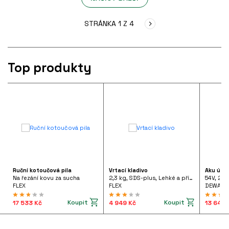
STRÁNKA 1 Z 4
Top produkty
Ruční kotoučová pila
Vrtací kladivo
Aku úhl
Na řezání kovu za sucha
2,3 kg, SDS-plus, Lehké a příruční vrtací kladivo 710 W pistolového tvaru, FHE 2-22 SDS-plus 230/CEE
54V, 2x
FLEX
FLEX
DEWALT
Koupit
Koupit
17 533 Kč
4 949 Kč
13 642 