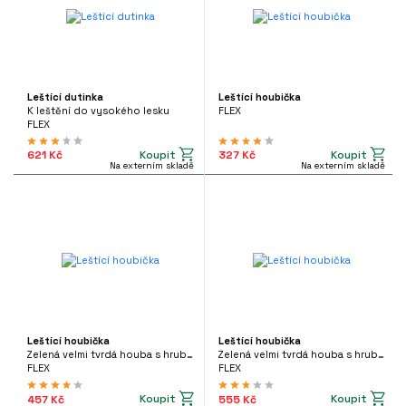
Leštící dutinka
Leštící houbička
K leštění do vysokého lesku
FLEX
FLEX
Koupit
Koupit
621 Kč
327 Kč
Na externím skladě
Na externím skladě
Leštící houbička
Leštící houbička
Zelená velmi tvrdá houba s hrubou strukturou pěny
Zelená velmi tvrdá houba s hrubou strukturou pěny
FLEX
FLEX
Koupit
Koupit
457 Kč
555 Kč