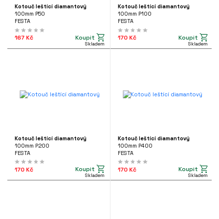
NAČKA
statní nástroje
Kotouč leštící diamantový
Kotouč leštící diamantový
ÍLNA
100mm P50
100mm P100
MAKITA
(26)
FESTA
FESTA
FESTA
(13)
Koupit
Koupit
167 Kč
170 Kč
Skladem
Skladem
FLEX
(55)
ENA
44 Kč
3213 Kč
it?
 343 225
YP
Kotouč leštící diamantový
Kotouč leštící diamantový
tooyou.cz
100mm P200
100mm P400
FESTA
FESTA
Leštící
(93)
Koupit
Koupit
170 Kč
170 Kč
Skladem
Skladem
RUH
Ovčí rouno
(16)