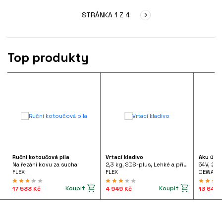
STRÁNKA 1 Z 4
Top produkty
Ruční kotoučová pila
Vrtací kladivo
Aku úhl
Na řezání kovu za sucha
2,3 kg, SDS-plus, Lehké a příruční vrtací kladivo 710 W pistolového tvaru, FHE 2-22 SDS-plus 230/CEE
54V, 2x
FLEX
FLEX
DEWALT
Koupit
Koupit
17 533 Kč
4 949 Kč
13 642 