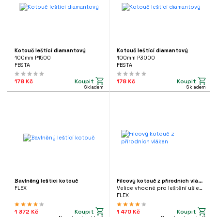
Diamantový
(12)
Ostatní
(59)
VAR
Kotouč leštící diamantový
Kotouč leštící diamantový
100mm P1500
100mm P3000
Ostatní
(3)
FESTA
FESTA
Pás
(2)
Koupit
Koupit
178 Kč
178 Kč
Skladem
Skladem
Kulatý
(82)
RŮMĚR
35mm
225mm
Bavlněný leštící kotouč
Filcový kotouč z přírodních vláken
PNUTÍ NÁSTROJE
FLEX
Velice vhodné pro leštění ušlechtilé oceli
FLEX
6HR
(6)
Koupit
Koupit
1 372 Kč
1 470 Kč