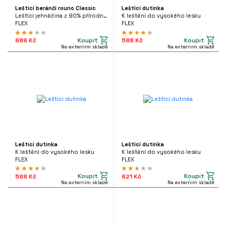
Leštící beránčí rouno Classic
Leštící dutinka
Leštící jehněčina z 90% přírodní vlny a 10% polyesteru
K leštění do vysokého lesku
FLEX
FLEX
Koupit
Koupit
686 Kč
588 Kč
Na externím skladě
Na externím skladě
Leštící dutinka
Leštící dutinka
K leštění do vysokého lesku
K leštění do vysokého lesku
FLEX
FLEX
Koupit
Koupit
588 Kč
621 Kč
Na externím skladě
Na externím skladě