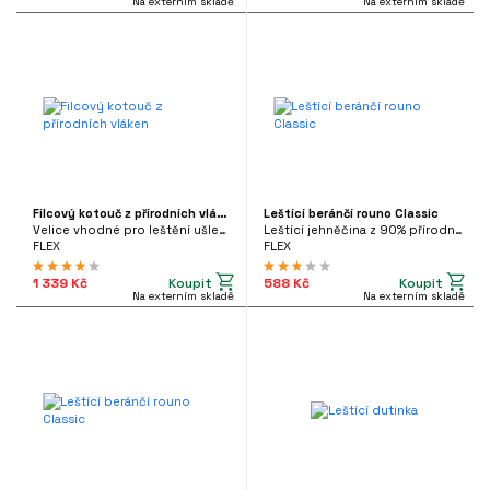
Suchý zip
(25)
Na externím skladě
Na externím skladě
Ostatní
(23)
Ruční
(33)
ADA
Vše
Ano
Ne
Filcový kotouč z přírodních vláken
Leštící beránčí rouno Classic
Velice vhodné pro leštění ušlechtilé oceli
Leštící jehněčina z 90% přírodní vlny a 10% polyesteru
FLEX
FLEX
Koupit
Koupit
1 339 Kč
588 Kč
Na externím skladě
Na externím skladě