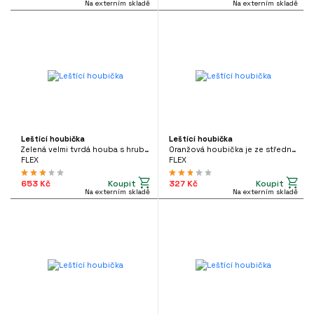
Na externím skladě
Na externím skladě
Leštící houbička
Leštící houbička
Zelená velmi tvrdá houba s hrubou strukturou pěny
Oranžová houbička je ze středně tvrdé pěny s jemnou strukturou
FLEX
FLEX
Koupit
Koupit
653 Kč
327 Kč
Na externím skladě
Na externím skladě