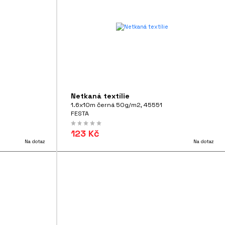
Netkaná textílie
1.6x10m černá 50g/m2, 45551
FESTA
123 Kč
Na dotaz
Na dotaz