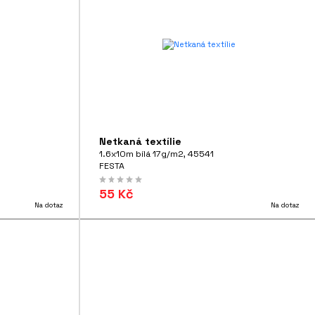
Netkaná textílie
1.6x10m bílá 17g/m2, 45541
FESTA
55 Kč
Na dotaz
Na dotaz