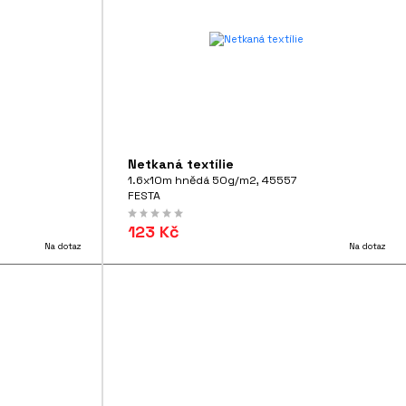
Netkaná textílie
1.6x10m hnědá 50g/m2, 45557
FESTA
123 Kč
Na dotaz
Na dotaz