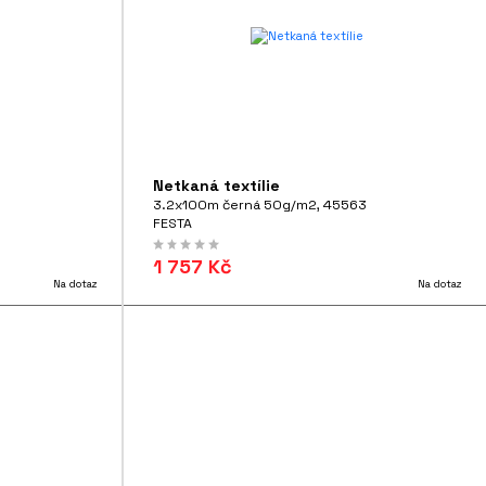
Netkaná textílie
3.2x100m černá 50g/m2, 45563
FESTA
1 757 Kč
Na dotaz
Na dotaz