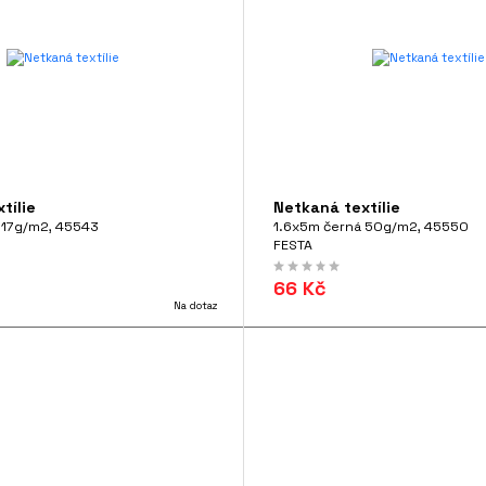
tílie
Netkaná textílie
á 17g/m2, 45543
1.6x5m černá 50g/m2, 45550
FESTA
66 Kč
Na dotaz