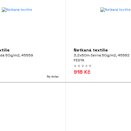
tílie
Netkaná textílie
ědá 50g/m2, 45559
3.2x50m černá 50g/m2, 45562
FESTA
918 Kč
Na dotaz