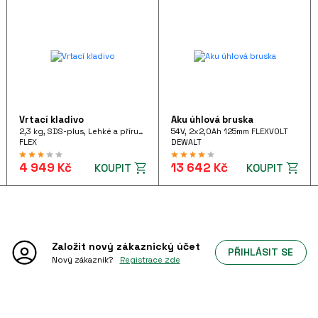
Vrtací kladivo
Aku úhlová bruska
2,3 kg, SDS-plus, Lehké a příruční vrtací kladivo 710 W pistolového tvaru, FHE 2-22 SDS-plus 230/CEE
54V, 2x2,0Ah 125mm FLEXVOLT
FLEX
DEWALT
4 949 Kč
13 642 Kč
KOUPIT
KOUPIT
Založit nový
zákaznický účet
PŘIHLÁSIT SE
Nový zákazník?
Registrace zde