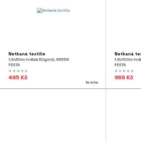
Netkaná textílie
Netkaná tex
1.6x50m hnědá 50g/m2, 45558
1.6x100m hn
FESTA
FESTA
495 Kč
969 Kč
Na dotaz