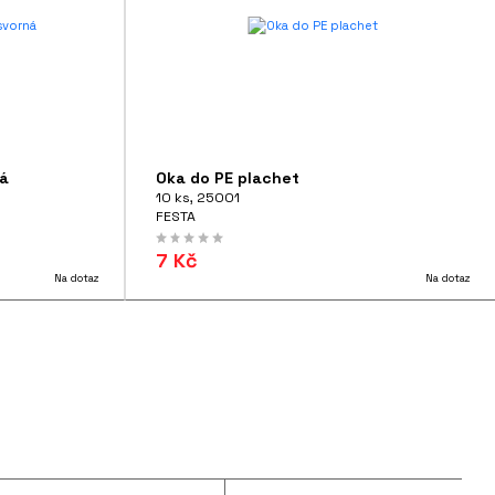
ná
Oka do PE plachet
10 ks, 25001
FESTA
7 Kč
Na dotaz
Na dotaz