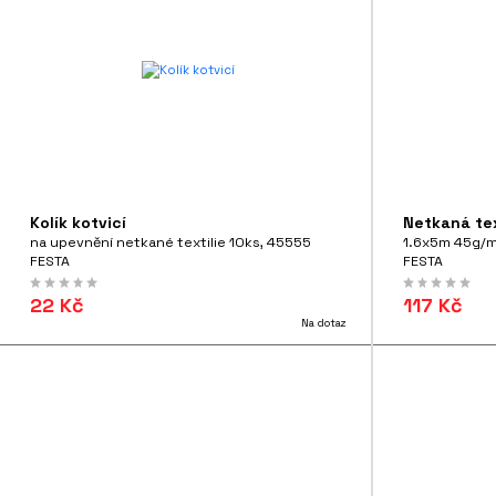
Kolík kotvicí
Netkaná tex
na upevnění netkané textilie 10ks, 45555
1.6x5m 45g/m
FESTA
FESTA
22 Kč
117 Kč
Na dotaz