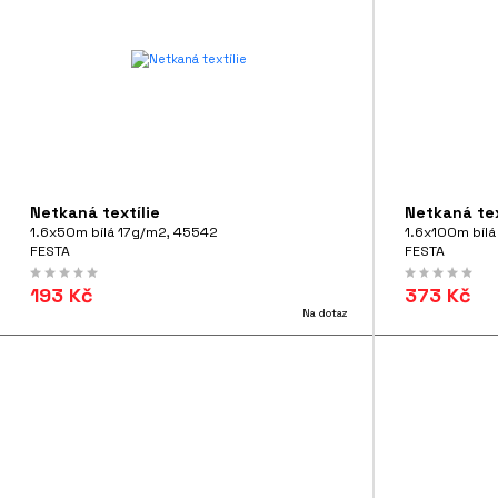
Netkaná textílie
Netkaná tex
1.6x50m bílá 17g/m2, 45542
1.6x100m bíl
FESTA
FESTA
193 Kč
373 Kč
Na dotaz