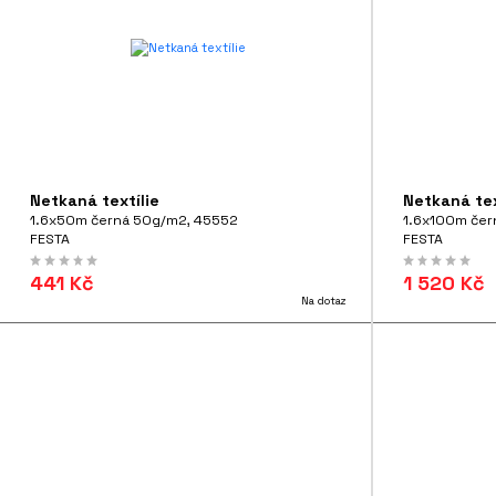
Netkaná textílie
Netkaná tex
1.6x50m černá 50g/m2, 45552
1.6x100m čer
FESTA
FESTA
441 Kč
1 520 Kč
Na dotaz