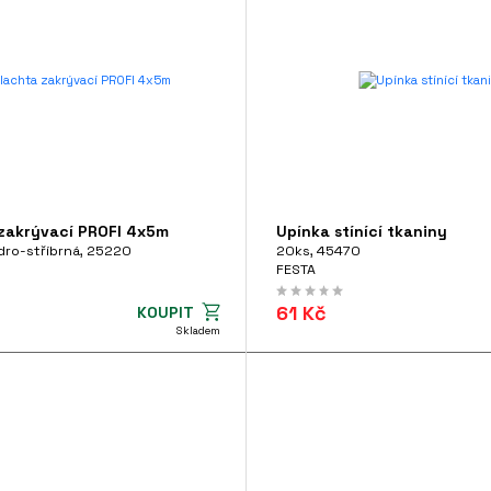
 zakrývací PROFI 4x5m
Upínka stínící tkaniny
ro-stříbrná, 25220
20ks, 45470
FESTA
61 Kč
KOUPIT
Skladem