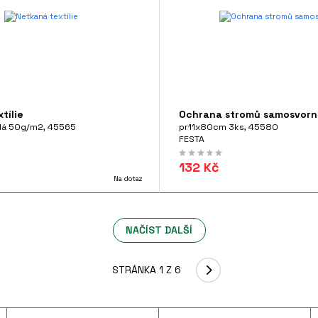
tílie
Ochrana stromů samosvor
dá 50g/m2, 45565
pr11x80cm 3ks, 45580
FESTA
132 Kč
Na dotaz
NAČÍST DALŠÍ
STRÁNKA 1 Z 6