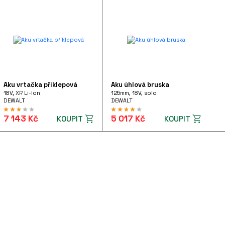
Aku vrtačka příklepová
Aku úhlová bruska
18V, XR Li-Ion
125mm, 18V, solo
DEWALT
DEWALT
7 143 Kč
5 017 Kč
KOUPIT
KOUPIT