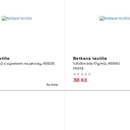
tilie
Netkaná textílie
2 s výsekem na jahody, 45535
1.6x5m bílá 17g/m2, 45540
FESTA
36 Kč
Na dotaz