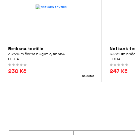
Netkaná textílie
Netkaná tex
3.2x10m černá 50g/m2, 45564
3.2x10m hně
FESTA
FESTA
230 Kč
247 Kč
Na dotaz