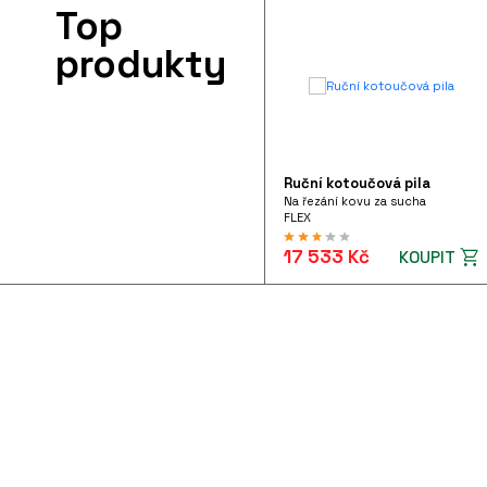
Top
produkty
Ruční kotoučová pila
Na řezání kovu za sucha
FLEX
17 533 Kč
KOUPIT