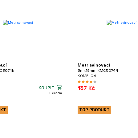
ací
Metr svinovací
C3074N
5mx19mm KMC5074N
KOMELON
137 Kč
KOUPIT
Skladem
UKT
TOP PRODUKT