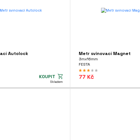
ací Autolock
Metr svinovací Magnet
3mx16mm
FESTA
77 Kč
KOUPIT
Skladem