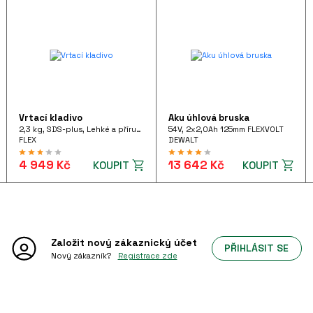
Vrtací kladivo
Aku úhlová bruska
2,3 kg, SDS-plus, Lehké a příruční vrtací kladivo 710 W pistolového tvaru, FHE 2-22 SDS-plus 230/CEE
54V, 2x2,0Ah 125mm FLEXVOLT
FLEX
DEWALT
4 949 Kč
13 642 Kč
KOUPIT
KOUPIT
Založit nový
zákaznický účet
PŘIHLÁSIT SE
Nový zákazník?
Registrace zde