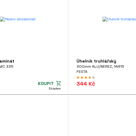
laminát
Úhelník truhlářský
MC 335
300mm ALU/NEREZ, 14415
FESTA
344 Kč
KOUPIT
Skladem