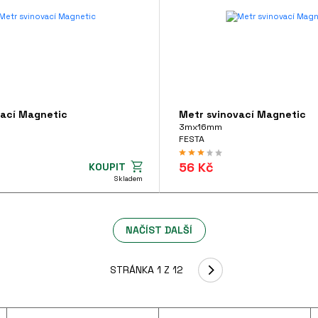
vací Magnetic
Metr svinovací Magnetic
3mx16mm
FESTA
56 Kč
KOUPIT
Skladem
NAČÍST DALŠÍ
STRÁNKA 1 Z 12