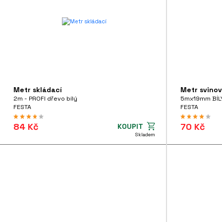
Metr skládací
Metr svinov
2m - PROFI dřevo bílý
5mx19mm BÍL
FESTA
FESTA
84 Kč
70 Kč
KOUPIT
Skladem