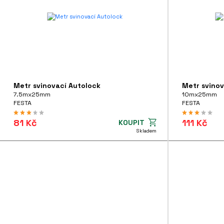
Metr svinovací Autolock
Metr svinov
7.5mx25mm
10mx25mm
FESTA
FESTA
81 Kč
111 Kč
KOUPIT
Skladem