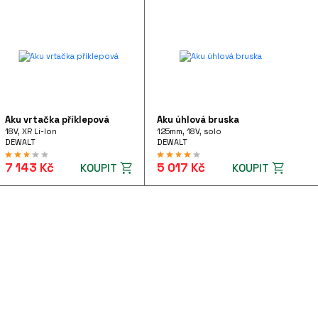
Aku vrtačka příklepová
Aku úhlová bruska
18V, XR Li-Ion
125mm, 18V, solo
DEWALT
DEWALT
7 143 Kč
5 017 Kč
KOUPIT
KOUPIT