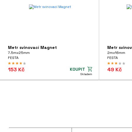
Metr svinovací Magnet
Metr svino
7.5mx25mm
2mx16mm
FESTA
FESTA
153 Kč
49 Kč
KOUPIT
Skladem