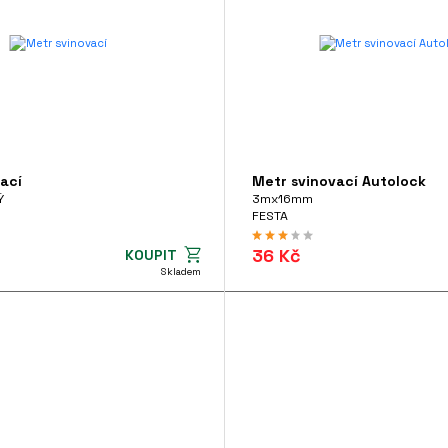
ací
Metr svinovací Autolock
Ý
3mx16mm
FESTA
36 Kč
KOUPIT
Skladem