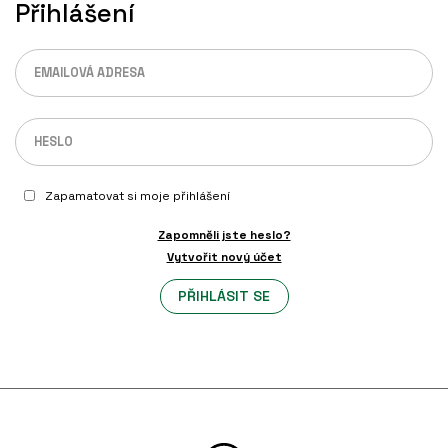
Přihlášení
ÍLNA
Zapamatovat si moje přihlášení
it?
Zapomněli jste heslo?
 343 225
Vytvořit nový účet
tooyou.cz