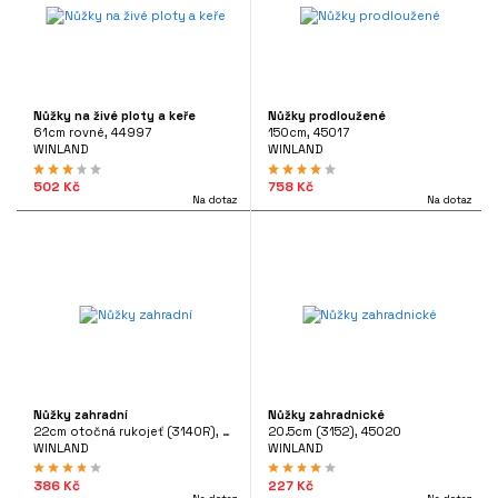
Nůžky na živé ploty a keře
Nůžky prodloužené
61cm rovné, 44997
150cm, 45017
WINLAND
WINLAND
502 Kč
758 Kč
Na dotaz
Na dotaz
Nůžky zahradní
Nůžky zahradnické
22cm otočná rukojeť (3140R), 45096
20.5cm (3152), 45020
WINLAND
WINLAND
386 Kč
227 Kč