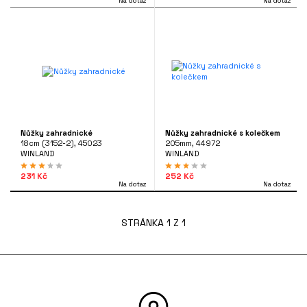
Na dotaz
Na dotaz
Nůžky zahradnické
Nůžky zahradnické s kolečkem
18cm (3152-2), 45023
205mm, 44972
WINLAND
WINLAND
231 Kč
252 Kč
Na dotaz
Na dotaz
STRÁNKA 1 Z 1