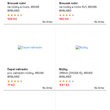
Brousek ruční
Brousek ruční
ÍLNA
na nůžky a nože, 45048
na nůžky a nože 6v1, 45068
WINLAND
WINLAND
NAČKA
109 Kč
160 Kč
WINLAND
(20)
Na dotaz
Na dotaz
ENA
1 Kč
943 Kč
it?
 343 225
Čepel náhradní
Nůžky
tooyou.cz
pro zahradní nůžky, 45094
215mm (3103A-5), 45063
WINLAND
WINLAND
71 Kč
337 Kč
Na dotaz
Na dotaz