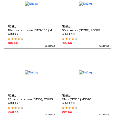
Nůžky
Nůžky
16cm nerez rovné (3171-160), 45088
16cm nerez (3171B), 45089
WINLAND
WINLAND
159 Kč
189 Kč
Na dotaz
Na dotaz
Nůžky
Nůžky
20cm s rohatkou (3130), 45095
21cm (3158B), 45097
WINLAND
WINLAND
238 Kč
221 Kč
Na dotaz
Na dotaz