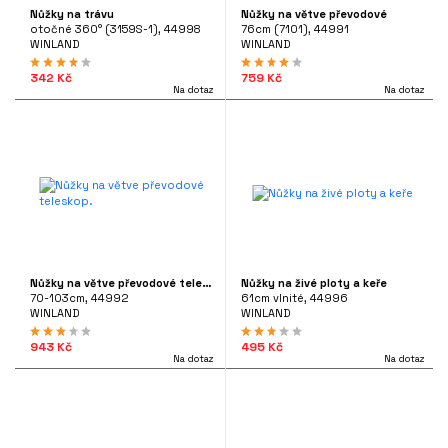
Nůžky na trávu
Nůžky na větve převodové
otočné 360° (3159S-1), 44998
76cm (7101), 44991
WINLAND
WINLAND
342 Kč
759 Kč
Na dotaz
Na dotaz
Nůžky na větve převodové teleskop.
Nůžky na živé ploty a keře
70-103cm, 44992
61cm vlnité, 44996
WINLAND
WINLAND
943 Kč
495 Kč
Na dotaz
Na dotaz