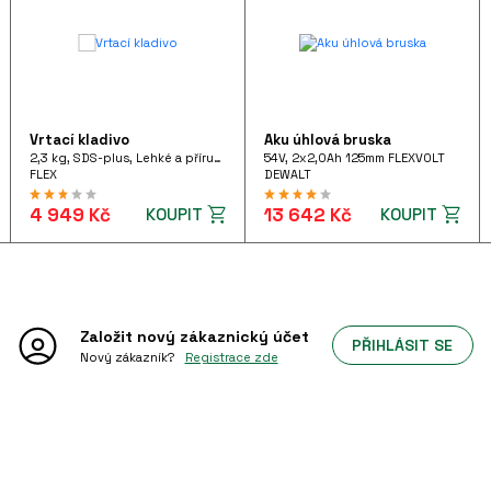
Vrtací kladivo
Aku úhlová bruska
2,3 kg, SDS-plus, Lehké a příruční vrtací kladivo 710 W pistolového tvaru, FHE 2-22 SDS-plus 230/CEE
54V, 2x2,0Ah 125mm FLEXVOLT
FLEX
DEWALT
4 949 Kč
13 642 Kč
KOUPIT
KOUPIT
Založit nový
zákaznický účet
PŘIHLÁSIT SE
Nový zákazník?
Registrace zde