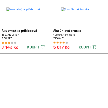
Aku vrtačka příklepová
Aku úhlová bruska
18V, XR Li-Ion
125mm, 18V, solo
DEWALT
DEWALT
7 143 Kč
5 017 Kč
KOUPIT
KOUPIT