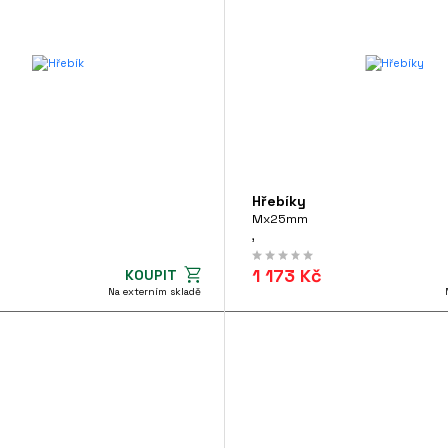
Hřebíky
Mx25mm
,
1 173 Kč
KOUPIT
Na externím skladě