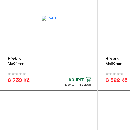
Program Nábytek
Program Okna
Program Střecha a opláštění
Závlačky a zákolníky
Hmoždinky - nepoužívat
Hřebík
Hřebík
Mx64mm
Mx60mm
,
,
6 739 Kč
6 322 Kč
KOUPIT
Na externím skladě