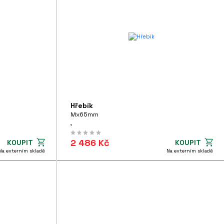
Hřebík
Mx65mm
,
2 486 Kč
KOUPIT
KOUPIT
Na externím skladě
Na externím skladě