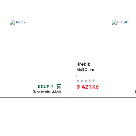
Hřebík
Mx80mm
,
3 421 Kč
KOUPIT
Na externím skladě