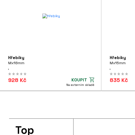
Hřebíky
Hřebíky
Mx18mm
Mx15mm
,
,
928 Kč
835 Kč
KOUPIT
Na externím skladě
Top