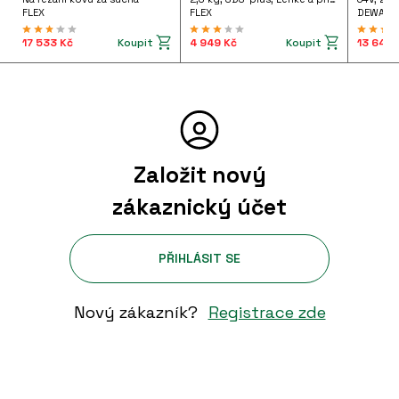
FLEX
FLEX
DEWALT
ybavení do kanceláře
Koupit
Koupit
17 533 Kč
4 949 Kč
13 642 
ánské oblečení
statní pracovní oděvy
Založit nový
zákaznický účet
PŘIHLÁSIT SE
Nový zákazník?
Registrace zde