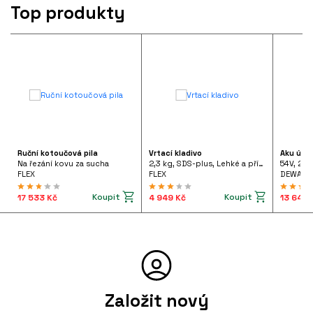
Top produkty
Ruční kotoučová pila
Vrtací kladivo
Aku úhl
Na řezání kovu za sucha
2,3 kg, SDS-plus, Lehké a příruční vrtací kladivo 710 W pistolového tvaru, FHE 2-22 SDS-plus 230/CEE
54V, 2x
FLEX
FLEX
DEWALT
Koupit
Koupit
17 533 Kč
4 949 Kč
13 642 
Založit nový