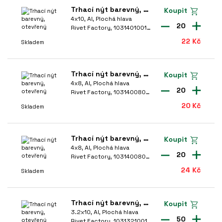
Trhací nýt barevný, otevřený
Koupit
4.5
(2)
4x10, Al, Plochá hlava
20
Rivet Factory, 1031401001-8014
70
(1)
22 Kč
Skladem
9.7
(1)
brazit další
Trhací nýt barevný, otevřený
Koupit
4x8, Al, Plochá hlava
ATERIÁL HŘEBÍKU
20
Rivet Factory, 1031400801-9003
A4
(13)
20 Kč
Skladem
A2
(102)
Trhací nýt barevný, otevřený
Al
(35)
Koupit
4x8, Al, Plochá hlava
20
St
(321)
Rivet Factory, 1031400801-8014
24 Kč
Skladem
RŮMĚR
Trhací nýt barevný, otevřený
3.2mm
4.8mm
Koupit
3.2x10, Al, Plochá hlava
50
Rivet Factory, 1031321001-9005