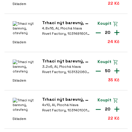
ÉLKA
22 Kč
Skladem
rogram Střecha a opláštění
6mm
14mm
ávlačky a zákolníky
Trhací nýt barevný, otevřený
Koupit
moždinky - nepoužívat
4.8x16, Al, Plochá hlava
20
Rivet Factory, 1031481601-8014
RŮMĚR NÝTU
24 Kč
Skladem
6
(13)
2.4
(8)
Trhací nýt barevný, otevřený
Koupit
6.4
(21)
3.2x6, Al, Plochá hlava
50
Rivet Factory, 1031320601-9005
3
(24)
35 Kč
Skladem
3.2
(84)
brazit další
Trhací nýt barevný, otevřený
Koupit
4x10, Al, Plochá hlava
ÉLKA NÝTU
20
Rivet Factory, 1031401001-9003
22 Kč
Skladem
50
(1)
9
(2)