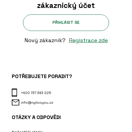
zákaznický účet
PŘIHLÁSIT SE
Nový zákazník?
Registrace zde
POTŘEBUJETE PORADIT?
+420 737 343 225
info@nytooyou.cz
OTÁZKY A ODPOVĚDI
Nejčastější otázky