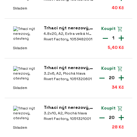
40 Kč
Skladem
ATERIÁL NÝTU
Cu
(10)
Trhací nýt nerezový, otevřený
Koupit
4.8x20, A2, Extra velká hlava
A4
(13)
1
Rivet Factory, 1053482001
St
(75)
5,40 Kč
Skladem
A2
(72)
Al
(301)
Trhací nýt nerezový, otevřený
Koupit
3.2x6, A2, Plochá hlava
20
Rivet Factory, 1051320601
IN. SÍLA SPOJOVANÉHO MATERIÁLU
34 Kč
Skladem
-
mm
Trhací nýt nerezový, otevřený
Koupit
AX. SÍLA SPOJOVANÉHO MATERIÁLU
3.2x10, A2, Plochá hlava
20
Rivet Factory, 1051321001
28 Kč
-
mm
Skladem