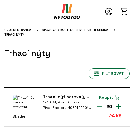
POJOVACÍ MATERIÁL & KOTEVNÍ TECHNIKA
ÚVODNÍ STRÁNKA
SPOJOVACÍ MATERIÁL & KOTEVNÍ TECHNIKA
hací nýty
 NÁŘADÍ
TRHACÍ NÝTY
rouby
AZENÍ
Trhací nýty
atice
Od nejnovějších
É NÁŘADÍ
ruty
Od nejlevnějších
FILTROVAT
říslušenství pro kotvení
DÍ
Od nejdražších
řebíky
Podle dostupnosti
MATERIÁL & KOTEVNÍ
aticové nýty
Trhací nýt barevný, otevřený
Koupit
4x16, Al, Plochá hlava
odložky
KLADEM
20
Rivet Factory, 1031401601-9003
24 Kč
ávitové tyče a svorníky
Skladem
Vše
Pouze skladem
DĚVY
rytky na šrouby, vruty a matice