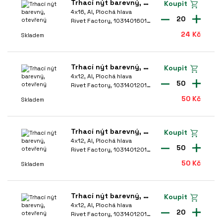
NAČKA
Trhací nýt barevný, otevřený
Koupit
pony a pin hřebíky
ÍLNA
4x16, Al, Plochá hlava
20
FESTA
(15)
Rivet Factory, 1031401601-8014
roužky pojistné
24 Kč
Skladem
Rivet Factory
(471)
átky a maznice
líny, čepy, pera
ENA
Trhací nýt barevný, otevřený
Koupit
líky, pera, závlačky
4x12, Al, Plochá hlava
50
.1 Kč
58 Kč
Rivet Factory, 1031401201-9003
tavební prvky
50 Kč
Skladem
it?
hemické kotvení
YP HLAVY
 343 225
epidla a tmely
Trhací nýt barevný, otevřený
Koupit
Extra velká hlava
(24)
4x12, Al, Plochá hlava
moždinky
tooyou.cz
50
Rivet Factory, 1031401201-8014
Zápustná hlava
(72)
apínáky a Ianové přísIušenství
50 Kč
Skladem
Velká hlava
(38)
rogram Nábytek
Plochá hlava
(337)
celové kotvy
Trhací nýt barevný, otevřený
Koupit
4x12, Al, Plochá hlava
20
rogram Okna
Rivet Factory, 1031401201-9005